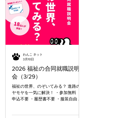
14日（日）13:30 ～ 16:00 【場所】 岡
山コンベンションセンター2Fレセプシ
ョンホール （岡山県岡山市
北区駅元町14番1号） ★参加法人 医療
法人弘友会（高齢） 社会福祉法人正和
会（高齢） 社会福祉法人天神会（高齢
障害） 全仁会グループ（高齢） 社会
福祉法人P.P.P.（高齢障害児童） 社会
福祉法人健老会（高齢） 社会福祉法人
わんこ ネット
3月10日
和福祉会（高齢児童保育） 社会福祉法
人雪舟福祉会（高齢児童） 社会福祉法
2026 福祉の合同就職説明
人常山福祉会（高齢） 社会福祉法人岡
会（3/29）
山中央福祉会（高齢） 創心會グループ
（高齢障害児童保育） 社会福祉法人桃
福祉の世界、のぞいてみる？ 進路のモ
山福祉会（高齢） 社会福祉法人ももぞ
ヤモヤを一気に解決！ ・参加無料 ・
の学園（高齢障害児童） 社会福祉法
申込不要 ・履歴書不要 ・服装自由 ・
職場見学の予約ができる！ ●対象 新
卒・一般求職者 福祉や保育の仕事に興
味のある方 （無資格・未経験者歓