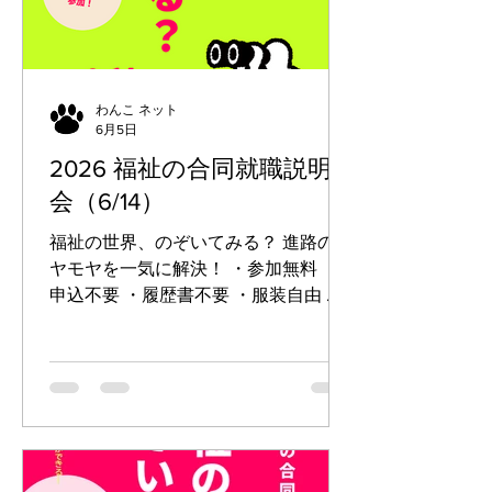
わんこ ネット
6月5日
2026 福祉の合同就職説明
会（6/14）
福祉の世界、のぞいてみる？ 進路のモ
ヤモヤを一気に解決！ ・参加無料 ・
申込不要 ・履歴書不要 ・服装自由 ・
職場見学の予約ができる！ ●対象 新
卒・一般求職者 福祉や保育の仕事に興
味のある方 （無資格・未経験者歓
迎！） ●募集職種 生活相談員、介護
士、生活支援員 職業指導員、児童指導
員、保育士、看護師 セラピスト、ケア
マネジャー 等 【日時】 令和8年6月