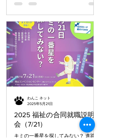
迎！） ●募集職種 生活相談員、介護
士、生活支援員 職業指導員、児童指導
員、保育士、看護師 セラピスト、ケア
マネジャー 等 【日時】 令和8年3月
29日（日）13:30 ～ 16:00 【場所】
岡山コンベンションセンター2Fレセプ
ションホール （岡山県岡山
市北区駅元町14番1号） ★参加法人 社
会福祉法人P.P.P.（高齢障害児童） 全
仁会グループ（高齢） 社会福祉法人桃
山福祉会（高齢） 社会福祉法人雪舟福
祉会（高齢児童） 社会福祉法人天神会
（高齢障害） 社会福祉法人和福祉会
わんこ ネット
2025年5月21日
（高齢児童保育） 社会福祉法人四ツ葉
会（高齢障害児童保育） 医療法人弘友
2025 福祉の合同就職説明
会（高齢） 社会福祉法人健老会（高
会（7/21）
齢） 社会福祉法人常山福祉会（高齢）
社会福祉法人天成会（高齢） 社会福祉
キミの一番星を探してみない？ 進路の